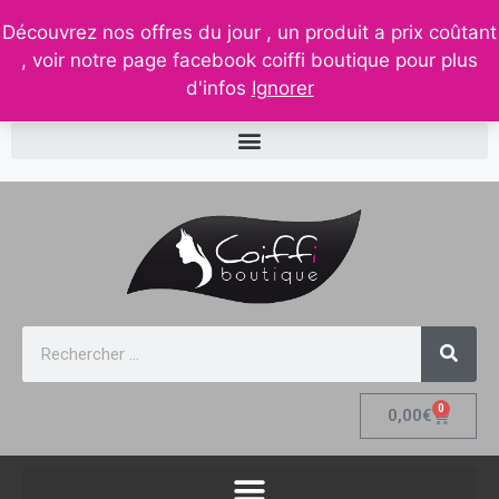
contact@coiffi.com
– tel. 0688261511
– 32, rue de la
Découvrez nos offres du jour , un produit a prix coûtant
république 88210 senones
, voir notre page facebook coiffi boutique pour plus
d'infos
Ignorer
0
0,00
€