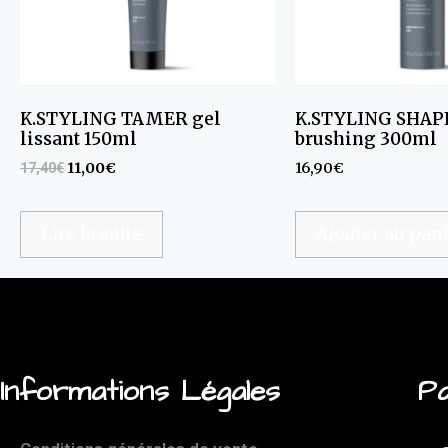
K.STYLING TAMER gel
K.STYLING SHAPE
lissant 150ml
brushing 300ml
17,40
€
11,00
€
16,90
€
Lire la suite
Ajouter au pan
Informations Légales
Pa