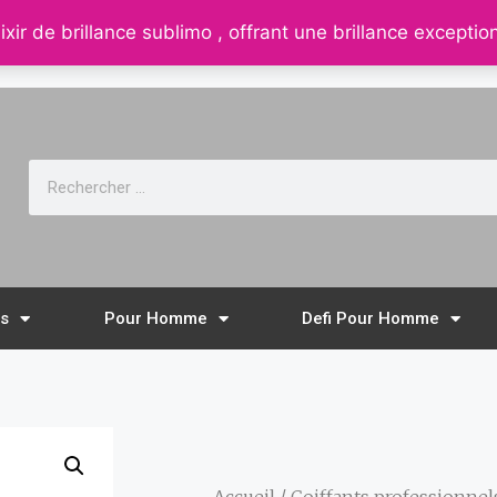
ixir de brillance sublimo , offrant une brillance exceptio
 32, rue de la république 88210 senones
ls
Pour Homme
Defi Pour Homme