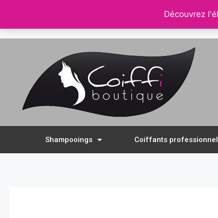
Découvrez l'él
contact@coiffi.com
– tel. 0688261511
–
Shampooings
Coiffants professionne