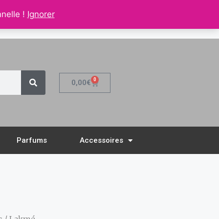
nnelle !
Ignorer
Mon Compte
0
0,00
€
Parfums
Accessoires