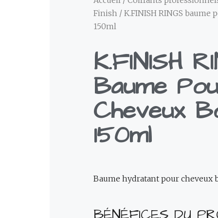
Accueil
/
Coiffants professionnel
Finish
/ K.FINISH RINGS baume p
150ml
K.FINISH R
Baume Pou
Cheveux B
150ml
Baume hydratant pour cheveux b
BÉNÉFICES DU PR