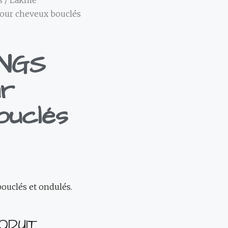
s
/
Lakmé
our cheveux bouclés
INGS
r
ouclés
ouclés et ondulés.
ODUIT