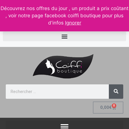
contact@coiffi.com
– tel. 0688261511
– 32, rue de la
Découvrez nos offres du jour , un produit a prix coûtant
république 88210 senones
, voir notre page facebook coiffi boutique pour plus
d'infos
Ignorer
0
0,00
€