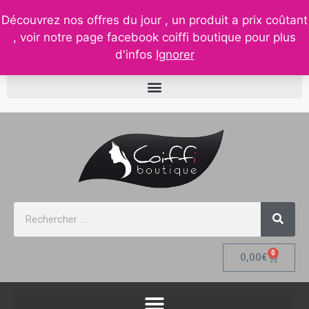
contact@coiffi.com
– tel. 0688261511
– 32, rue de la
Découvrez nos offres du jour , un produit a prix coûtant
république 88210 senones
, voir notre page facebook coiffi boutique pour plus
d'infos
Ignorer
0
0,00
€