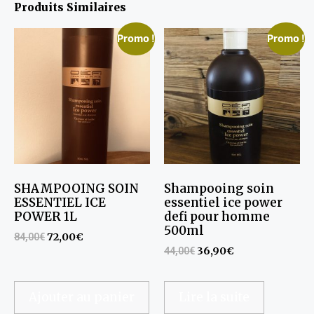
Produits Similaires
Promo !
Promo !
SHAMPOOING SOIN
Shampooing soin
ESSENTIEL ICE
essentiel ice power
POWER 1L
defi pour homme
500ml
84,00
€
72,00
€
44,00
€
36,90
€
Ajouter au panier
Lire la suite