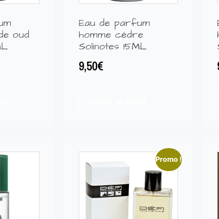
fum
Eau de parfum
de oud
homme cèdre
ML
Solinotes 15ML
9,50
€
ier
Ajouter au panier
Promo !