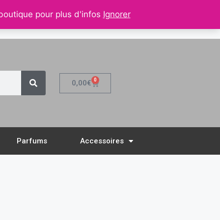
 boutique pour plus d'infos
Ignorer
Mon Compte
0
0,00
€
Parfums
Accessoires