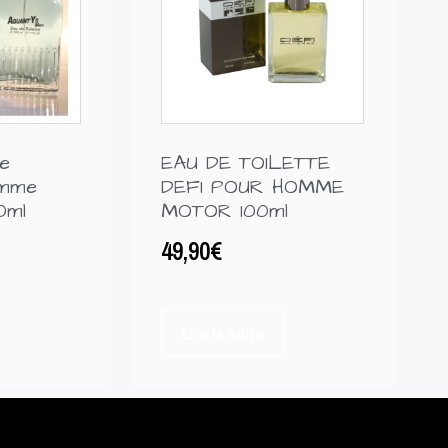
te
EAU DE TOILETTE
omme
DEFI POUR HOMME
0ml
MOTOR 100ml
49,90
€
Lire la suite