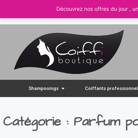
Découvrez nos offres du jour , un
contact@coiffi.com
– tel. 0688261511
–
Shampooings
Coiffants professionne
Catégorie : Parfum 