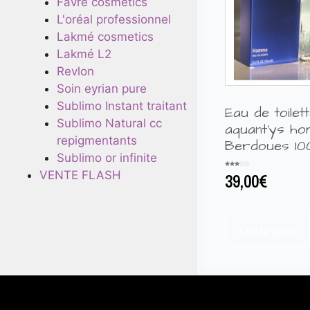
Favre cosmetics
L'oréal professionnel
Lakmé cosmetics
Lakmé L2
Revlon
Soin eyrian pure
Sublimo Instant traitant
Eau de toilet
Sublimo Natural cc
aquant’ys h
repigmentants
Berdoues 10
Sublimo or infinite
VENTE FLASH
Note
39,00
€
3.00
sur 5
Lire la suite