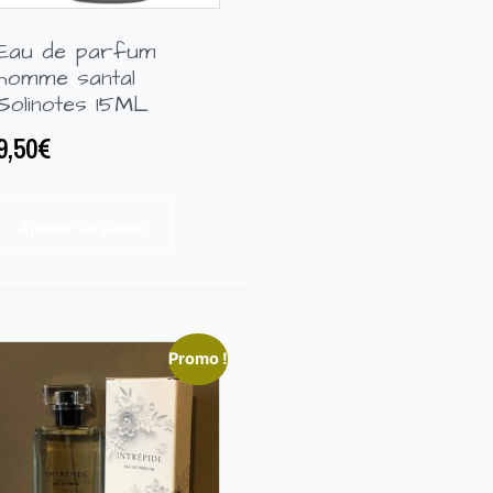
Eau de parfum
homme santal
Solinotes 15ML
9,50
€
Ajouter au panier
Promo !