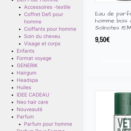
Accessoires -textile
Eau de par
Coffret Defi pour
homme bois 
homme
Solinotes 15
Coiffants pour homme
Soin du cheveu
9,50
€
Visage et corps
Enfants
Format voyage
Ajouter au pan
GENERIK
Hairgum
Headspa
Huiles
IDEE CADEAU
Neo hair care
Nouveauté
Parfum
Parfum pour homme