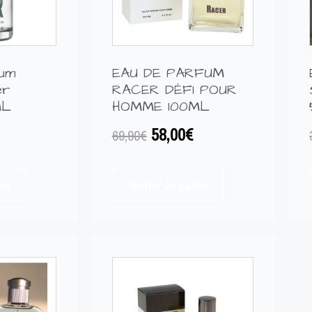
fum
EAU DE PARFUM
er
RACER DÉFI POUR
ML
HOMME 100ML
58,00
€
69,90
€
ier
Ajouter au panier