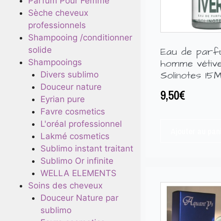
Parfum Pour Femme
Sèche cheveux
professionnels
Shampooing /conditionner
solide
Eau de par
homme vétiv
Shampooings
Solinotes 15
Divers sublimo
Douceur nature
9,50
€
Eyrian pure
Favre cosmetics
L'oréal professionnel
Ajouter au pan
Lakmé cosmetics
Sublimo instant traitant
Sublimo Or infinite
WELLA ELEMENTS
Soins des cheveux
Douceur Nature par
sublimo