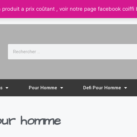
 produit a prix coûtant , voir notre page facebook coiffi
 32, rue de la république 88210 senones
ls
Pour Homme
Defi Pour Homme
pour homme